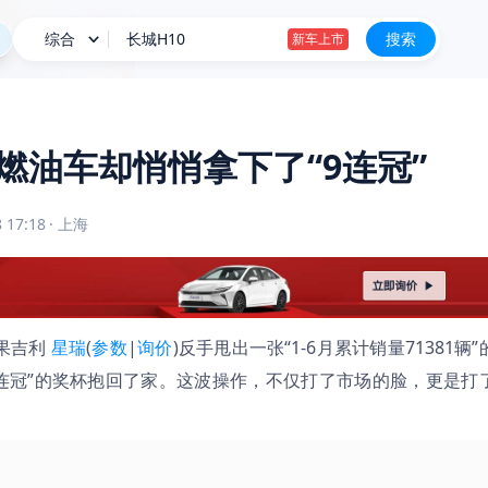
综合
长城H10
搜索
新车上市
钛9/星越L PLUS等 8月新车申报汇总
星愿
燃油车却悄悄拿下了“9连冠”
阿维塔07L权益后售21.99万起
长城H10
新车上市
 17:18
·
上海
结果吉利
星瑞
(
参数
|
询价
)反手甩出一张“1-6月累计销量71381辆”
9连冠”的奖杯抱回了家。这波操作，不仅打了市场的脸，更是打