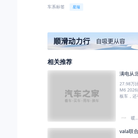
车系标签
星瑞
相关推荐
满电从北
27.98
M6 2
板车，还
景，后备
M6的76
必须规划
暖
定。 2️
阳
悬架调校
vala联
汽
车