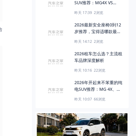
SUV推荐：MG4X VS
AIONY VS B10
昨天 17:39
2
浏览
2026最新安全座椅0到12
合
岁推荐，宝得适哪款最适
合你家宝宝？
昨天 14:12
2
浏览
2026租车怎么选？主流租
车品牌深度解析
昨天 10:16
22
浏览
2026年开起来不笨重的纯
电SUV推荐：MG 4X、智
己LS6、奥迪E7X对比
昨天 10:07
66
浏览