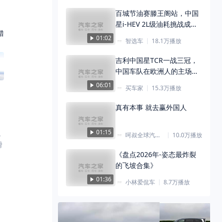
百城节油赛滕王阁站，中国
星i-HEV 2L级油耗挑战成
错
功！
01:02
智选车
18.1万
播放
吉利中国星TCR一战三冠，
中国车队在欧洲人的主场赢
麻了
06:01
买车家
15.3万
播放
真有本事 就去赢外国人
01:15
界
呵叔全球汽车
10.0万
播放
财精/云游汽车
滑
场
《盘点2026年-姿态最炸裂
界
的飞坡合集》
途
01:36
小林爱侃车
8.7万
播放
。