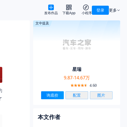
登录
更多
发布作品
下载App
小程序
文中提及
星瑞
9.87-14.67万
4.60
的
询底价
配置
图片
了
本文作者