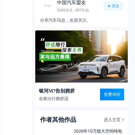
中国汽车盟友
关注
5068
关注 ·
497
作品
分享汽车讯息，欢迎关注。
银河M7告别拥挤
免费询价
全家出行都舒适
作者其他作品
进入主页
2026年10万级大空间纯电