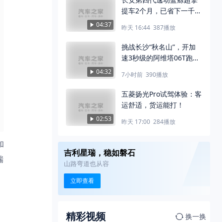
提车2个月，已省下一千三
油费
04:37
昨天 16:44
387
播放
挑战长沙“秋名山”，开加
速3秒级的阿维塔06T跑
山，什么感觉？
04:32
7小时前
390
播放
五菱扬光Pro试驾体验：客
运舒适，货运能打！
02:53
昨天 17:00
284
播放
和
吉利星瑞，稳如磐石
瑞
山路弯道也从容
立即查看
精彩视频
换一换