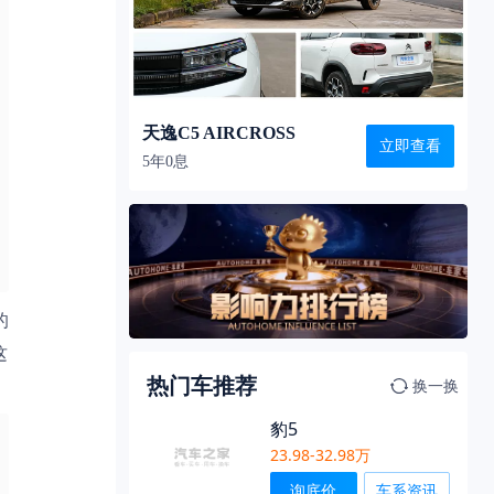
天逸C5 AIRCROSS
立即查看
5年0息
的
这
热门车推荐
换一换
豹5
23.98-32.98万
询底价
车系资讯