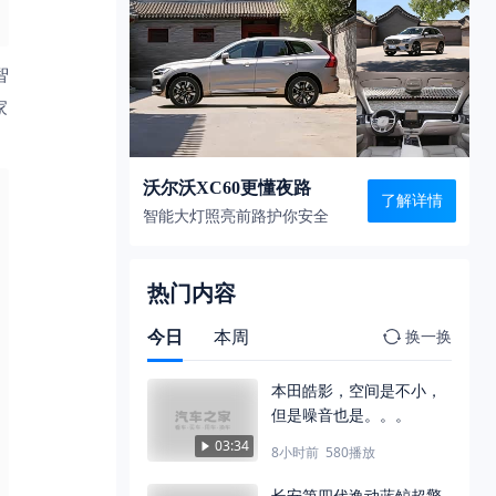
智
家
沃尔沃XC60更懂夜路
了解详情
智能大灯照亮前路护你安全
热门内容
今日
本周
换一换
本田皓影，空间是不小，
但是噪音也是。。。
03:34
8小时前
580
播放
长安第四代逸动蓝鲸超擎