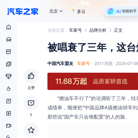
北京
多云
智能助手
当前位置：
车家号
品牌分析
正文
被唱衰了三年，这台
中国汽车盟友
车家号
·
2011
浏览
·
2026-07-08
点赞
“燃油车不行了”的论调听了三年，
成绩单，顺便把“中国品牌A级燃油轿车
5
那些说“国产车只会堆配置”的人的脸。