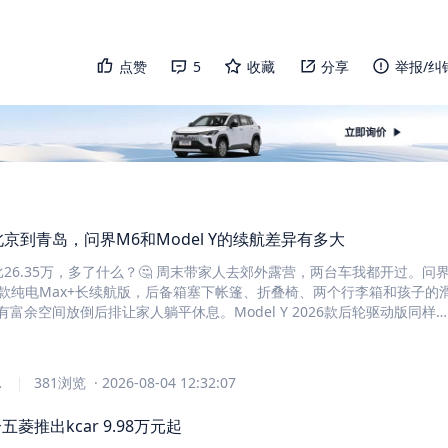
点赞
5
收藏
分享
举报/纠
京到青岛，问界M6和Model Y的续航差异有多大
万比26.35万，多了什么？🤔 周末带家人去郊外露营，两台车我都开过。问
026款纯电Max+长续航版，后备箱塞下帐篷、折叠椅、两个行李箱和孩子的
有富余空间放倒后排让家人躺平休息。Model Y 2026款后轮驱动版同样
箱就有点捉襟见肘了。 多花的1.6万，我换来了什么？ 1️⃣ 续航自由：问
0km续航，满电从北京到青岛不用中途补能。Model Y的593km续航，中
充电站。快充15分钟就能从30%充到80%，服务区喝杯咖啡的功夫就搞
｜
381
浏览
·
2026-08-04 12:32:07
⃣ 空间舒适：中大型SUV的车身尺寸，后排腿部空间比Model Y多出一拳多
偏舒
合五菱推出kcar 9.98万元起